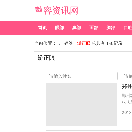
整容资讯网
首页
眼部
鼻部
面部
胸部
口
当前位置：
标签：
矫正眼
总共有 1 条记录
矫正眼
郑州
双眼
碑反
2018
wuyo