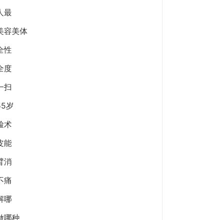
人最
美容美体
全性
全度
一扫
55岁
脸术
皮能
臂消
不痛
解哪
做哪种