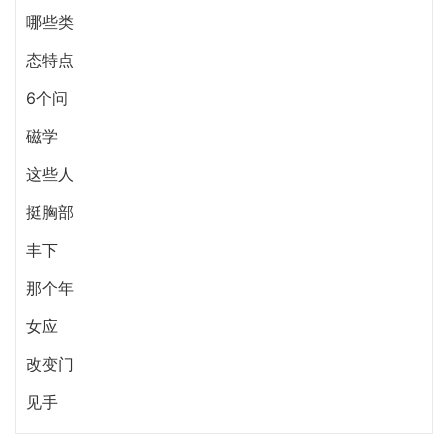
哪些类
态特点
6个问
磁学
这些人
挺胸部
丰下
那个年
女应
改变门
见手