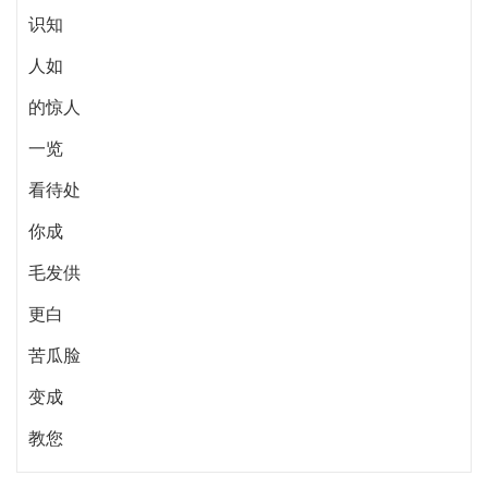
识知
人如
的惊人
一览
看待处
你成
毛发供
更白
苦瓜脸
变成
教您