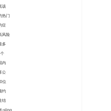
底该
的热门
的症
高风险
最多
7个
国内
算公
10位
预约
性结
-sling