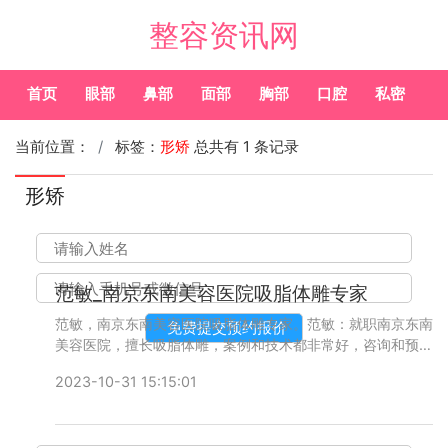
整容资讯网
首页
眼部
鼻部
面部
胸部
口腔
私密
皮
当前位置：
标签：
形矫
总共有 1 条记录
形矫
范敏_南京东南美容医院吸脂体雕专家
范敏，南京东南美容医院吸脂体雕专家。范敏：就职南京东南
美容医院，擅长吸脂体雕，案例和技术都非常好，咨询和预约
的人比较多，预约添加微信号：bianmei0528或者直接拨打
2023-10-31 15:15:01
400-616-6769，详细沟通。